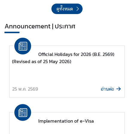
ท่
อ
ดูทั้งหมด
ง
เ
Announcement | ประกาศ
ที่
ย
ว
ไ
Official Holidays for 2026 (B.E. 2569)
ท
(Revised as of 25 May 2026)
ย
|
T
o
25 พ.ค. 2569
อ่านต่อ
u
r
i
s
Implementation of e-Visa
m
i