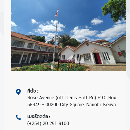
o
n
s
u
l
a
r
S
e
r
v
i
c
ที่ตั้ง
:
e
Rose Avenue (off Denis Pritt Rd) P.O. Box
s
58349 - 00200 City Square, Nairobi, Kenya
|
เบอร์ติดต่อ
:
ก
า
(+254) 20 291 9100