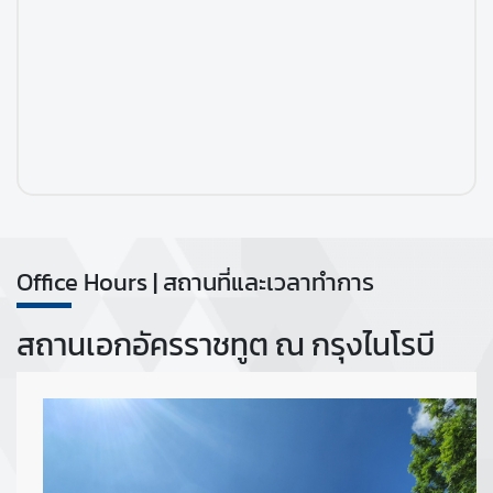
สำ
ห
รั
บ
ค
น
ไ
ท
ย
Office Hours | สถานที่และเวลาทำการ
V
i
สถานเอกอัครราชทูต ณ กรุงไนโรบี
s
a
a
n
d
C