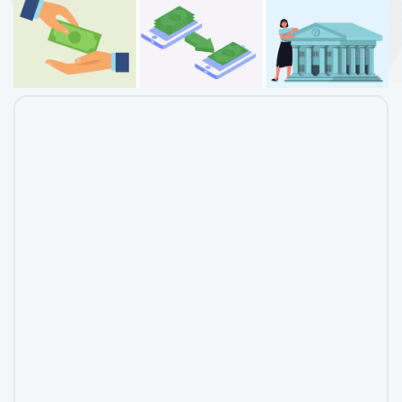
r
T
h
a
i
N
a
t
i
o
n
a
l
s
|
ข้
อ
มู
ล