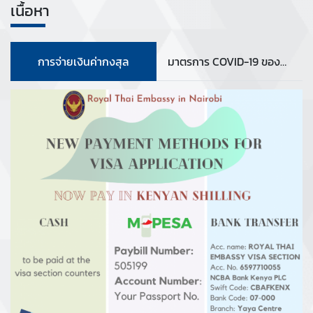
เนื้อหา
i
n
e
s
การจ่ายเงินค่ากงสุล
มาตรการ COVID-19 ของประเทศเขตอาณา
s
i
n
T
h
a
i
l
a
n
d
F
o