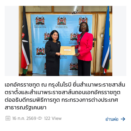
u
s
|
ส
ถ
า
น
เ
อ
ก
อั
ค
เอกอัครราชทูต ณ กรุงไนโรบี ยื่นสำเนาพระราชสาส์น
ร
ตราตั้งและสำเนาพระราชสาส์นถอนเอกอัครราชทูต
ร
ต่ออธิบดีกรมพิธีการทูต กระทรวงการต่างประเทศ
า
สาธารณรัฐเคนยา
ช
16 ก.ค. 2569
122
View
ทู
อ่านต่อ
ต