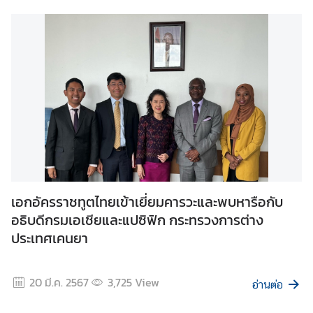
s
|
ข่
า
ว
ส
า
ร
แ
ล
ะ
ป
เอกอัครราชทูตไทยเข้าเยี่ยมคารวะและพบหารือกับ
ร
อธิบดีกรมเอเชียและแปซิฟิก กระทรวงการต่าง
ะ
ประเทศเคนยา
ก
า
ศ
20 มี.ค. 2567
3,725
View
อ่านต่อ