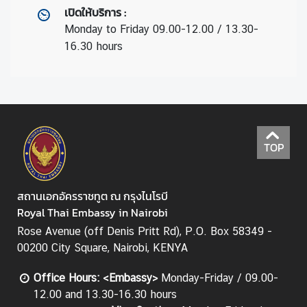
ร
เปิดให้บริการ
:
ต
Monday to Friday 09.00-12.00 / 13.30-
ร
16.30 hours
ว
จ
ล
ง
ต
ร
TOP
า
แ
ล
สถานเอกอัครราชทูต ณ กรุงไนโรบี
ะ
Royal Thai Embassy in Nairobi
บ
ริ
Rose Avenue (off Denis Pritt Rd), P.O. Box 58349 -
ก
00200 City Square, Nairobi, KENYA
า
Office H
ours:
<Embassy>
Monday-Friday / 09.00-
ร
12.00 and 13.30-16.30 hours
ด้