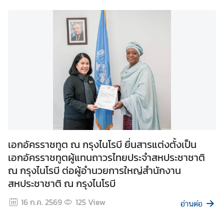
N
e
w
s
&
A
n
n
o
u
n
เอกอัครราชทูต ณ กรุงไนโรบี ยื่นสารแต่งตั้งเป็น
c
เอกอัครราชทูตผู้แทนถาวรไทยประจำสหประชาชาติ
e
ณ กรุงไนโรบี ต่อผู้อำนวยการใหญ่สำนักงาน
m
สหประชาชาติ ณ กรุงไนโรบี
e
16 ก.ค. 2569
125
View
n
อ่านต่อ
t