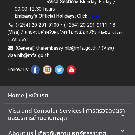
<Visa Section>
Monday-Friday /
า
09.00-12.30 hours
น
Embassy's Official Holidays:
Click
here
ง
า
(+254) 20 291 9100 / (+254) 20 291 9111-13
น
(Visa) / สายด่วนสำหรับคนไทยในกรณีฉุกเฉิน +๒๕๔ ๗๓๓
ก
๑๔๕ ๑๔๕
ง
(General) thaiembassy.nib@mfa.go.th / (Visa)
สุ
visa.nib@mfa.go.th
ล
Follow us:
M
i
Home | หน้าแรก
n
i
Visa and Consular Services | การตรวจลงตรา
s
และบริการด้านงานกงสุล
t
r
y
About us | เกี่ยวกับสถานเอกอัครราชทูต