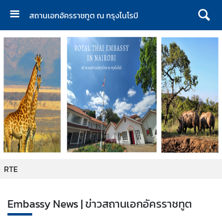
สถานเอกอัครราชทูต ณ กรุงไนโรบี
H
o
m
e
|
ห
น้
า
แ
ร
ก
RTE
A
b
o
Embassy News | ข่าวสถานเอกอัครราชทูต
u
t