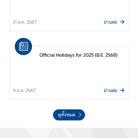
n
T
h
21 ธ.ค. 2567
อ่านต่อ
a
i
l
a
Official Holidays for 2025 (B.E. 2568)
n
d
ธุ
ร
11 ธ.ค. 2567
อ่านต่อ
กิ
จ
|
ดูทั้งหมด
B
u
s