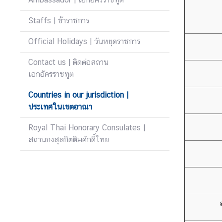
u
Staffs | ข้าราชการ
s
|
Official Holidays | วันหยุดราชการ
ส
ถ
Contact us | ติดต่อสถาน
า
เอกอัครราชทูต
น
เ
Countries in our jurisdiction |
อ
ประเทศในเขตอาณา
ก
Royal Thai Honorary Consulates |
อั
สถานกงสุลกิตติมศักดิ์ไทย
ค
ร
ร
า
ช
ทู
ต