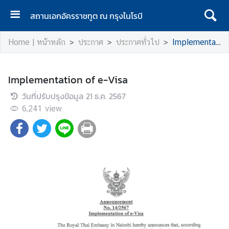
สถานเอกอัครราชทูต ณ กรุงไนโรบี
H
Home | หน้าหลัก
ประกาศ
ประกาศทั่วไป
Implementation of e-Visa
o
m
e
Implementation of e-Visa
|
วันที่ปรับปรุงข้อมูล
ห
21 ธ.ค. 2567
น้
6,241
view
า
แ
ร
ก
A
b
o
u
t