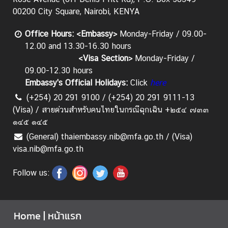
s
00200 City Square, Nairobi, KENYA
|
ข่
Office H
ours:
<Embassy>
Monday-Friday / 09.00-
า
12.00 and 13.30-16.30 hours
ว
<Visa Section>
Monday-Friday /
ส
09.00-12.30 hours
า
Embassy's Official Holidays:
Click
here
ร
(+254) 20 291 9100 / (+254) 20 291 9111-13
แ
(Visa) / สายด่วนสำหรับคนไทยในกรณีฉุกเฉิน +๒๕๔ ๗๓๓
ล
๑๔๕ ๑๔๕
ะ
ป
(General) thaiembassy.nib@mfa.go.th / (Visa)
ร
visa.nib@mfa.go.th
ะ
ก
Follow us:
า
ศ
Home | หน้าแรก