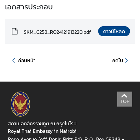
เอกสารประกอบ
N
e
w
ดาวน์โหลด
SKM_C258_RO24121913220.pdf
s
&
A
n
ก่อนหน้า
ถัดไป
n
o
u
n
c
TOP
e
m
e
สถานเอกอัครราชทูต ณ กรุงไนโรบี
n
Royal Thai Embassy in Nairobi
t
Rose Avenue (off Denis Pritt Rd), P.O. Box 58349 -