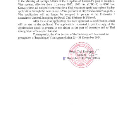
u
s
|
ส
ถ
า
น
เ
อ
ก
อั
ค
ร
ร
า
ช
ทู
ต