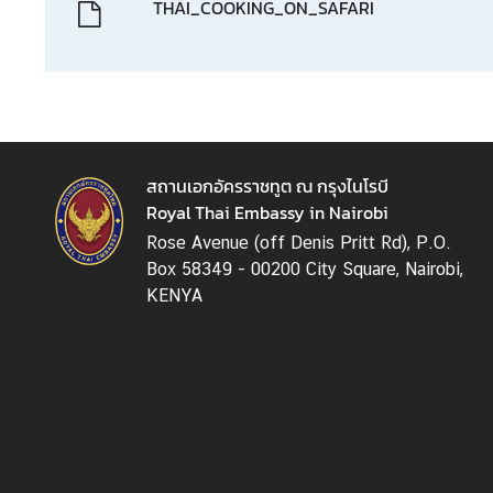
THAI_COOKING_ON_SAFARI
n
T
h
a
i
l
a
สถานเอกอัครราชทูต ณ กรุงไนโรบี
n
Royal Thai Embassy in Nairobi
d
Rose Avenue (off Denis Pritt Rd), P.O.
Box 58349 - 00200 City Square, Nairobi,
ธุ
KENYA
ร
กิ
จ
|
B
u
s