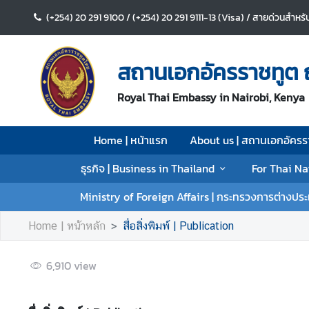
(+254) 20 291 9100 / (+254) 20 291 9111-13 (Visa) / สายด่วนส
H
o
สถานเอกอัครราชทูต ณ
m
e
Royal Thai Embassy in Nairobi, Kenya
|
ห
Home | หน้าแรก
About us | สถานเอกอัครร
น้
า
ธุรกิจ | Business in Thailand
For Thai Na
แ
ร
Ministry of Foreign Affairs | กระทรวงการต่างปร
ก
Home | หน้าหลัก
สื่อสิ่งพิมพ์ | Publication
A
b
6,910
view
o
u
t