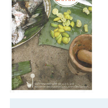
ท่
อ
ง
เ
ที่
ย
ว
ไ
ท
ย
|
T
o
u
r
i
s
m
i