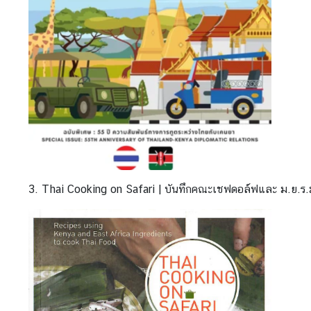
s
|
ข่
า
ว
ส
า
ร
แ
ล
ะ
ป
3. Thai Cooking on Safari | บันทึกคณะเชฟดอล์ฟและ ม.ย.ร.
ร
ะ
ก
า
ศ