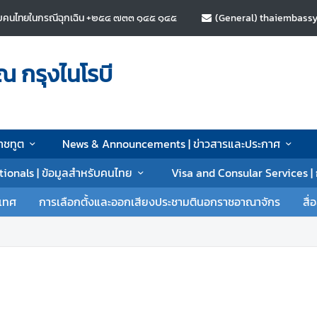
ำหรับคนไทยในกรณีฉุกเฉิน +๒๕๔ ๗๓๓ ๑๔๕ ๑๔๕
(General) thaiembassy.
 กรุงไนโรบี
าชทูต
News & Announcements | ข่าวสารและประกาศ
tionals | ข้อมูลสำหรับคนไทย
Visa and Consular Services 
ะเทศ
การเลือกตั้งและออกเสียงประชามตินอกราชอาณาจักร
สื่