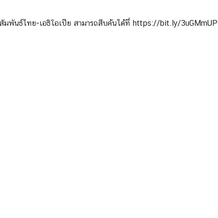
ัมพันธ์ไทย-เอธิโอเปีย สามารถสืบค้นได้ที่
https://bit.ly/3uGMmUP