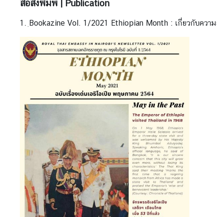
สื่อสิ่งพิมพ์ | Publication
u
s
1. ฺBookazine Vol. 1/2021 Ethiopian Month : เกี่ยวกับความส
|
ส
ถ
า
น
เ
อ
ก
อั
ค
ร
ร
า
ช
ทู
ต