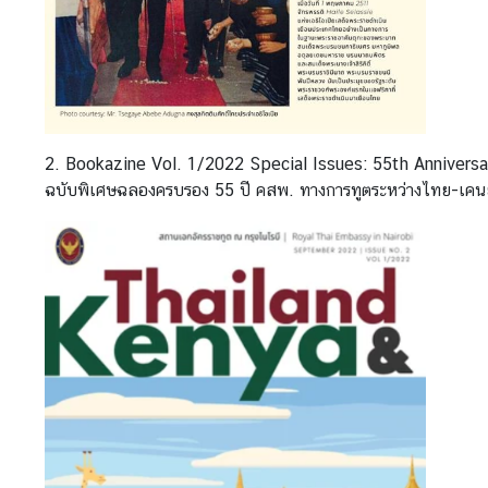
N
e
w
s
&
2. Bookazine Vol. 1/2022 Special Issues: 55th Annivers
A
ฉบับพิเศษฉลองครบรอง 55 ปี คสพ. ทางการทูตระหว่างไทย-เคนย
n
n
o
u
n
c
e
m
e
n
t